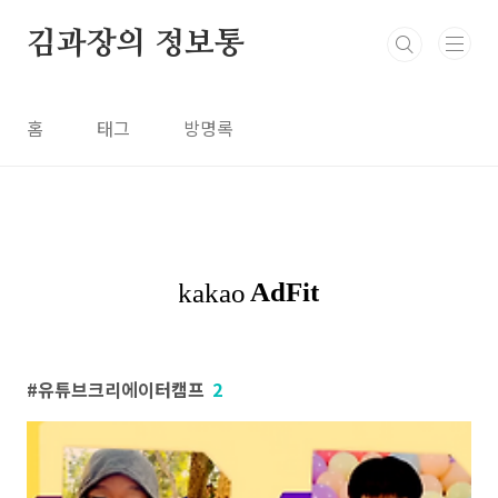
본문 바로가기
김과장의 정보통
홈
태그
방명록
유튜브크리에이터캠프
2