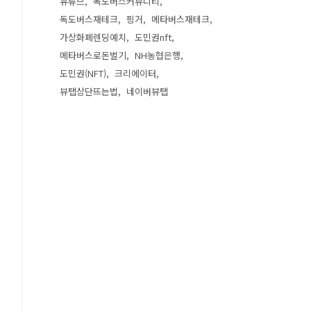
유튜브
독도버스커뮤니티
독도버스재테크
핑거
메타버스재테크
가상화폐렌딩예치
도민권nft
메타버스로돈벌기
NH농협은행
도민권(NFT)
크리에이터
뷰탭상단뜨는법
네이버뷰탭