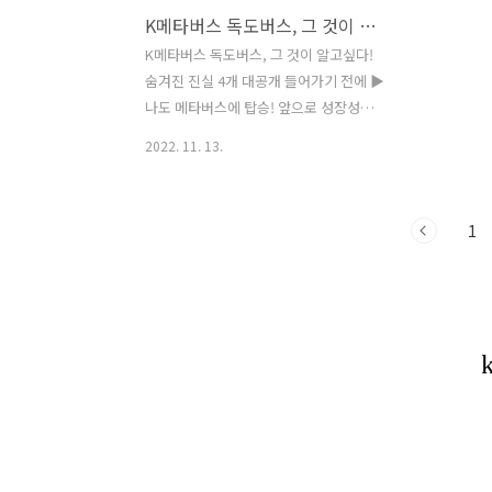
K메타버스 독도버스, 그 것이 알고싶다! 숨겨졌던 진실 A to Z
NFT이며 실제 컨트렉트에 저장된 NFT이
상공간에서
전송된다. 도민권 하나 만으로도 희소성
국제 사회
K메타버스 독도버스, 그 것이 알고싶다!
을 가진다고 볼 수 있다. 독도버스의 도민
깝고 친근한
숨겨진 진실 4개 대공개 들어가기 전에 ▶
권NFT 배포는 올해 몇 번 있었지만 각종
혔습니다. 
나도 메타버스에 탑승! 앞으로 성장성이
이..
에서 나온 
뚜렷한 '독도버스' 입문기
2022. 11. 13.
도..
1