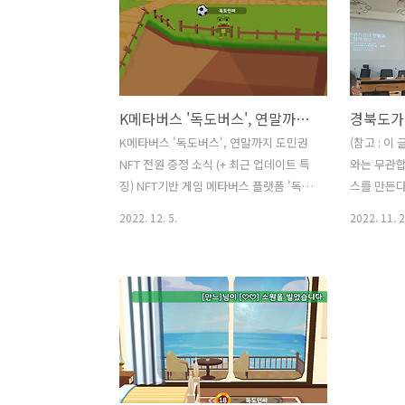
K메타버스 '독도버스', 연말까지 도민권NFT 전원 증정 소식 (+ 최근 업데이트 특징)
K메타버스 '독도버스', 연말까지 도민권
(참고 : 이
NFT 전원 증정 소식 (+ 최근 업데이트 특
와는 무관합
징) NFT기반 게임 메타버스 플랫폼 '독도
스를 만든다
버스'가 연말을 맞아 통큰 선물을 발표했
2022년 1
2022. 12. 5.
2022. 11. 2
다. 바로 바로 도민권NFT 전원 증정!!! 참
떴습니다! 
고로 : NFT는? 대체 불가능한 토큰을 의미
스'를 직접
한다. (블록체인의 토큰을 다른 토큰으로
시스 보도에
대체하는 것이 불가능한 암호 화폐) 독도
목적으로 
버스 내에서 도민권은 가상의 독도 땅 안
만든다는게
에서 나만의 땅을 분양받을 수 있는 것과
인 독도를 
동시에, 대체 불가능한 'NFT도민권'을 가
할 수 있는
진다는 것을 의미한다. 이 도민권은 AI로
고, 이에 
그린 그림인데, 이는 실제 클레이튼 기반
는 것입니다