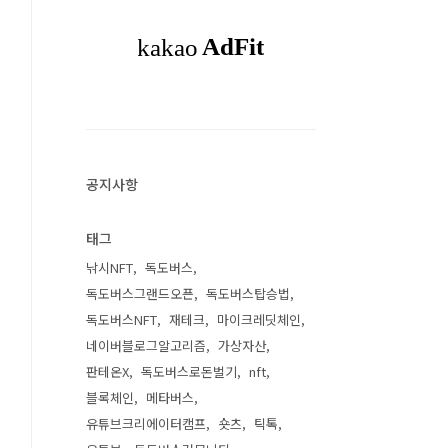
공지사항
태그
낚시NFT
독도버스
독도버스그랜드오픈
독도버스탑승법
독도버스NFT
재테크
마이크레딧체인
네이버블로그알고리즘
가상자산
판테온X
독도버스로돈벌기
nft
블록체인
메타버스
유튜브크리에이터캠프
숏츠
틱톡