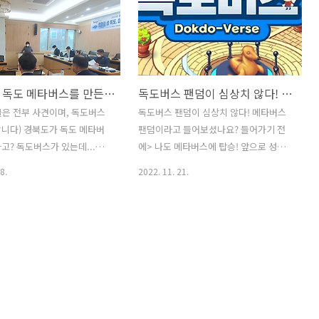
경북도가 독도 메타버스를 만든다고? 이미 '독도버스'가 있는데...
독도버스 팬덤이 심상치 않다! 메타버스 팬덤이라고 들어보셨습니까?
 글은 전부 사견이며, 독도버스
독도버스 팬덤이 심상치 않다! 메타버스
니다) 경북도가 독도 메타버
팬덤이라고 들어보셨나요? 들어가기 전
고? 독도버스가 있는데...
에> 나도 메타버스에 탑승! 앞으로 성장
1월27일, 재미있는 뉴스가 하나
성이 뚜렷한 '독도버스' 입문기 이벤트인
8.
2022. 11. 21.
바로 경북도가 '독도 메타버
증 에 말머리 [어까봤인증]으로 업로드 이
 만든다는 소식인데요, 이날 뉴
게 글로보면 쉬운 것 같죠?? 생각보다 굉
 따르면 연구, 교육, 홍보 등을
장히 어려운 일입니다. 제가 직접 해봐서
독도 메타버스를 경북도가 직접
압니다. 일단 독도버스 가면을 접가 굉장
 골자입니다. 글로벌 관광자원
히 어렵습니다.(1-2시간 걸림) 게다가 재
홍보하기 위해 가상으로 경험
질이 종이라서 다루기 까다롭습니다. 막
 방법이 필요하다는 데 공감했
상 접는다고 해도 문제입니다. 가면의 사
차별화된 메타버스를 개발한다
이즈가 굉장히 크기 때문에 어디 가지고
. 경북도 해양수산국장은 "가
가는 것 자체가 힘듭니다... 그런데 말입