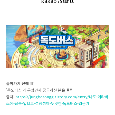
들어가기 전에 👉🏽
'독도버스'가 무엇인지 궁금하신 분은 클릭
출처:
https://jungbotongg.tistory.com/entry/나도-메타버
스에-탑승-앞으로-성장성이-뚜렷한-독도버스-입문기