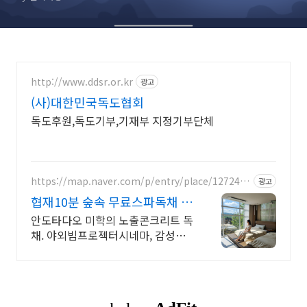
http://www.ddsr.or.kr
광고
(사)대한민국독도협회
독도후원,독도기부,기재부 지정기부단체
https://map.naver.com/p/entry/place/1272451
광고
134
협재10분 숲속 무료스파독채 안
도타다오 미학이 깃든 건축
안도타다오 미학의 노출콘크리트 독
채. 야외빔프로젝터시네마, 감성불
멍, 무료야외스파 퀸침대2개 여유로
운 숙면. 프리미엄 오베스 어메니티,
캡슐커피완비. 먼지없는 청결