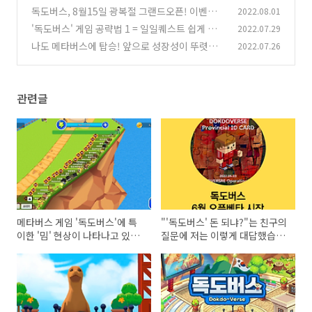
정모)
렇게 대답했습니다.
(0)
독도버스, 8월15일 광복절 그랜드오픈! 이벤트
2022.08.01
(0)
소식 + 도민권NFT를 가질 수 있는 절호의 찬스
'독도버스' 게임 공략법 1 = 일일퀘스트 쉽게 하
2022.07.29
(?)
는 방법 / 쓰레기처리방법/ '기도의신' 활용방법
(0)
나도 메타버스에 탑승! 앞으로 성장성이 뚜렷한
2022.07.26
'독도버스' 입문기
(0)
(0)
관련글
메타버스 게임 '독도버스'에 특
"'독도버스' 돈 되냐?"는 친구의
이한 '밈' 현상이 나타나고 있다!
질문에 저는 이렇게 대답했습니
(22.08.15 그랜드오픈기념 만세
다.
정모)