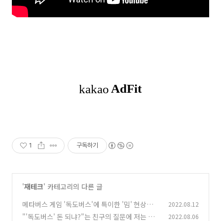
1
구독하기
'
재테크
' 카테고리의 다른 글
메타버스 게임 '독도버스'에 특이한 '밈' 현상이
2022.08.12
나타나고 있다! (22.08.15 그랜드오픈기념 만세
"'독도버스' 돈 되냐?"는 친구의 질문에 저는 이
2022.08.06