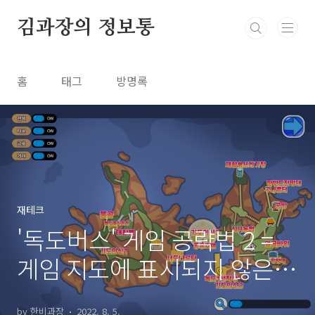
본문 바로가기
김과장의 정보통
홈
태그
방명록
재테크
'독도버스' 게임 공략법 2 =
게임 지도에 표시되지 않은
둘레길 스팟을 공개합니다!
by 한비과장
2022. 8. 5.