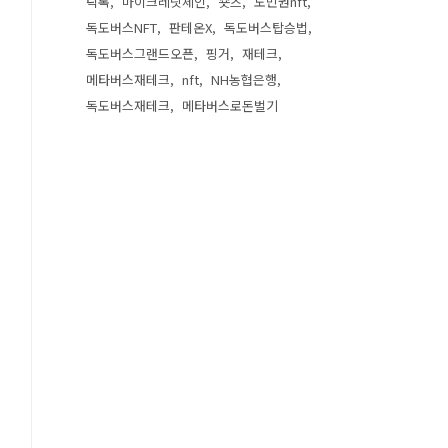
틱톡
마이크레딧체인
숏츠
도민권nft
독도버스NFT
판테온X
독도버스탑승법
독도버스그랜드오픈
핑거
재테크
메타버스재테크
nft
NH농협은행
독도버스재테크
메타버스로돈벌기