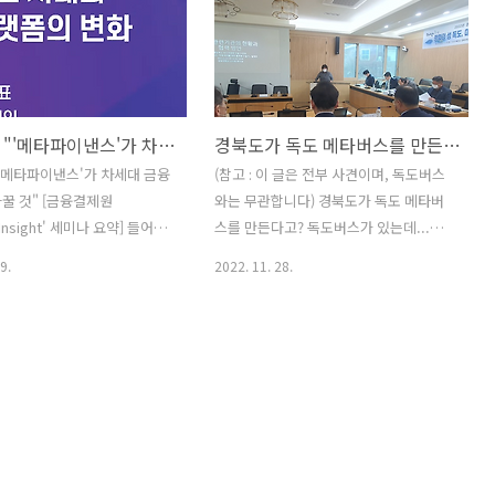
독도버스 "'메타파이낸스'가 차세대 금융 패러다임 바꿀 것" [금융결제원 'Payment Insight' 세미나 요약]
경북도가 독도 메타버스를 만든다고? 이미 '독도버스'가 있는데...
'메타파이낸스'가 차세대 금융
(참고 : 이 글은 전부 사견이며, 독도버스
꿀 것" [금융결제원
와는 무관합니다) 경북도가 독도 메타버
 Insight' 세미나 요약] 들어가
스를 만든다고? 독도버스가 있는데...
 K메타버스 '독도버스'가 한다
2022년 11월27일, 재미있는 뉴스가 하나
9.
2022. 11. 28.
' 무엇일까? 엄청난 야심이 숨어
떴습니다! 바로 경북도가 '독도 메타버
타버스 '독도버스'가 한다는
스'를 직접 만든다는 소식인데요, 이날 뉴
무엇일까? 엄청난 야심이 숨어있
시스 보도에 따르면 연구, 교육, 홍보 등을
 전에 ▶ "'독도버스' 돈 되
목적으로 독도 메타버스를 경북도가 직접
구의 질문에 저는 이렇게 대답
만든다는게 골자입니다. 글로벌 관광자원
"'독도버스' 돈 되냐?"는 친구
인 독도를 홍보하기 위해 가상으로 경험
저는 이렇게 대답했습니다.
할 수 있는 방법이 필요하다는 데 공감했
 한다며, 그거 돈 되냐?" 친구
고, 이에 차별화된 메타버스를 개발한다
ngg.tistory.com 메타버스 서
는 것입니다. 경북도 해양수산국장은 "가