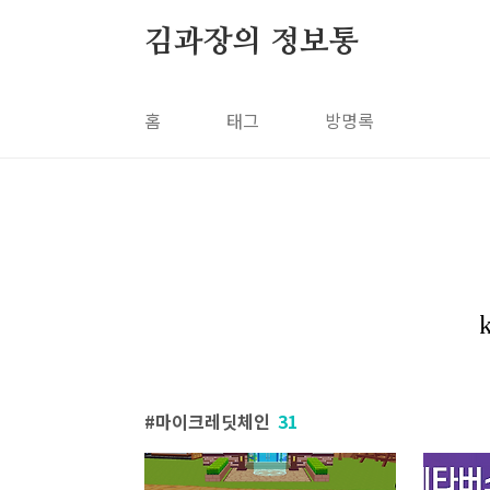
본문 바로가기
김과장의 정보통
홈
태그
방명록
마이크레딧체인
31