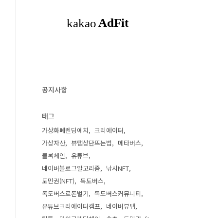
공지사항
태그
가상화폐렌딩예치
크리에이터
가상자산
뷰탭상단뜨는법
메타버스
블록체인
유튜브
네이버블로그알고리즘
낚시NFT
도민권(NFT)
독도버스
독도버스로돈벌기
독도버스커뮤니티
유튜브크리에이터캠프
네이버뷰탭