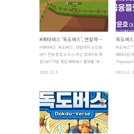
K메타버스 '독도버스', 연말까지 도민권NFT 전원 증정 소식 (+ 최근 업데이트 특징)
K메타버스 '독도버스', 연말까지 도민권
독도버스 "
NFT 전원 증정 소식 (+ 최근 업데이트 특
패러다임 바
징) NFT기반 게임 메타버스 플랫폼 '독도
'Payment
버스'가 연말을 맞아 통큰 선물을 발표했
기 전에 ▶
2022. 12. 5.
2022. 11. 2
다. 바로 바로 도민권NFT 전원 증정!!! 참
는 'DAO
고로 : NFT는? 대체 불가능한 토큰을 의미
있다. K메
한다. (블록체인의 토큰을 다른 토큰으로
'DAO' 
대체하는 것이 불가능한 암호 화폐) 독도
다. 들어가기
버스 내에서 도민권은 가상의 독도 땅 안
냐?"는 친
에서 나만의 땅을 분양받을 수 있는 것과
했습니다. 
동시에, 대체 불가능한 'NFT도민권'을 가
의 질문에 
진다는 것을 의미한다. 이 도민권은 AI로
"'독도버스'
그린 그림인데, 이는 실제 클레이튼 기반
jungboto